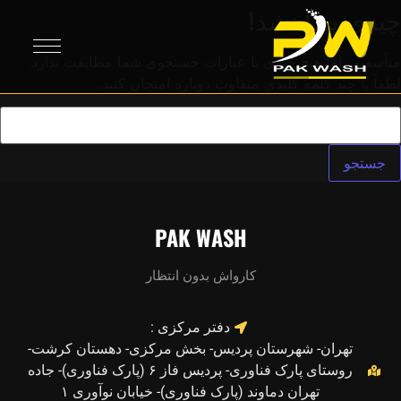
چیزی پیدا نشد!
متأسفیم، اما هیچ چیزی با عبارات جستجوی شما مطابقت ندارد.
لطفاً با چند کلمه کلیدی متفاوت دوباره امتحان کنید.
PAK WASH
کارواش بدون انتظار
دفتر مرکزی :
تهران- شهرستان پردیس- بخش مرکزی- دهستان کرشت-
روستای پارک فناوری- پردیس فاز ۶ (پارک فناوری)- جاده
تهران دماوند (پارک فناوری)- خیابان نوآوری ۱